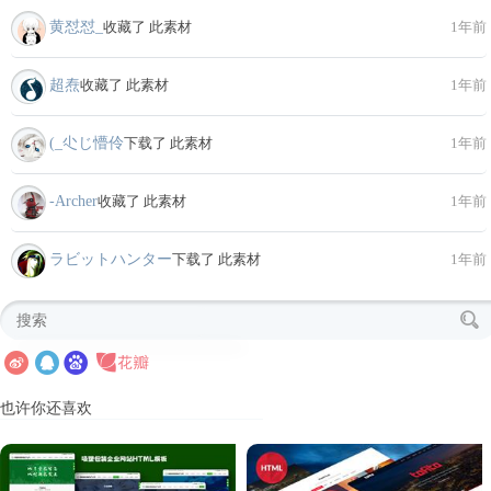
黄怼怼_
收藏了 此素材
1年前
超焘
收藏了 此素材
1年前
(_尐じ懵伶
下载了 此素材
1年前
-Archer
收藏了 此素材
1年前
ラビットハンター
下载了 此素材
1年前
也许你还喜欢